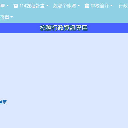
定
選單
114課程計畫
靚靚个龍潭
學校簡介
行政
選單
校務行政資訊專區
規定