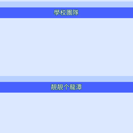
學校團隊
靚靚个龍潭